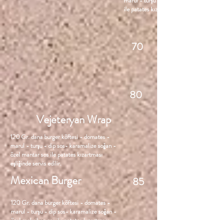
marul - turşu - dip sos- karamalize soğ
ile patates kızartması eşliğinde servis ed
70
80
Vejeteryan Wrap
120 Gr. dana burger köftesi - domates -
marul - turşu - dip sos- karamalize soğan -
özel mantar sos ile patates kızartması
eşliğinde servis edilir.
Mexican Burger
85
120 Gr. dana burger köftesi - domates -
marul - turşu - dip sos- karamalize soğan -