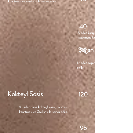
kızartması ve özel sos ile servis edilir.
40
5 adet karışık tavuk kanat - patates
kızartması özel sos ile servis edilir.
Soğan Halkası
70
12 adet soğan halkası özel sos ile servis
edilir.
Kokteyl Sosis
120
10 adet dana kokteyl sosis, patates
kızartması ve özel sos ile servis edilir.
95