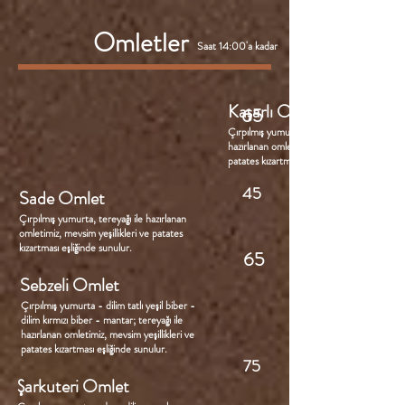
Omletler
Saat 14:00'a kadar
Kaşarlı Omlet
65
Çırpılmış yumurta - rende kaşar, tereyağı i
hazırlanan omletimiz, mevsim yeşillikleri ve
patates kızartması eşliğinde sunulur.
45
Sade Omlet
Çırpılmış yumurta, tereyağı ile hazırlanan
omletimiz, mevsim yeşillikleri ve patates
kızartması eşliğinde sunulur.
65
Sebzeli Omlet
Çırpılmış yumurta - dilim tatlı yeşil biber -
dilim kırmızı biber - mantar; tereyağı ile
hazırlanan omletimiz, mevsim yeşillikleri ve
patates kızartması eşliğinde sunulur.
75
Şarkuteri Omlet