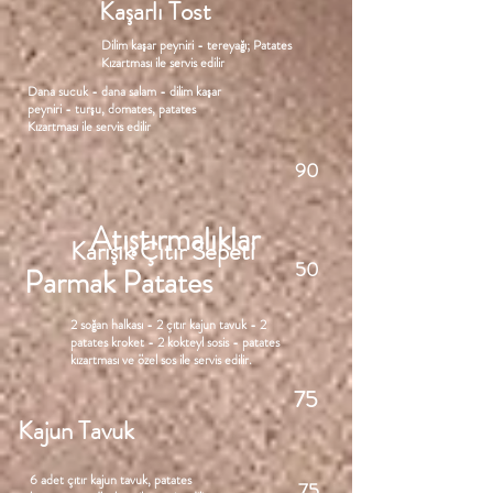
Kaşarlı Tost
Dilim kaşar peyniri - tereyağı; Patates
Kızartması ile servis edilir
Dana sucuk - dana s
alam - dilim kaşar
peyniri - turşu, domates, patates
Kızartması ile servis edilir
90
Atıştırmalıklar
Karışık Çıtır Sepeti
50
Parmak Patates
2 soğan halkası - 2 çıtır kajun tavuk - 2
patates kroket - 2 kokteyl sosis - p
atates
kızartması ve özel sos ile servis edilir.
75
Kajun Tavuk
6 adet çıtır kajun tavuk, patates
75