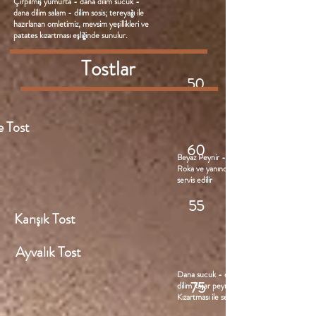
Çırpılmış yumurta - dana dilim sucuk -
dana dilim salam - dilim sosis; tereyağı ile
hazırlanan omletimiz, mevsim yeşillikleri ve
patates kızartması eşliğinde sunulur.
Tostlar
50
e Tost
60
Beyaz Peynir - Domates - Tereyağı -
Roka ve yanında Patates Kızartması ile
servis edilir
55
Karışık Tost
Ayvalık Tost
Dana sucuk - dana sosis - dana salam -
75
dilim kaşar peyniri - tereyağı; Patates
Kızartması ile servis edilir