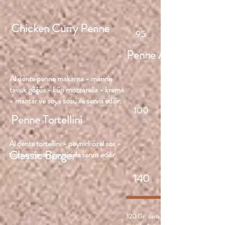
Chicken Curry Penne
95
Penne Alfredo
Al dente penne makarna - marine
tavuk göğüs - küp mozzarella - krema
- mantar ve soya sosu ile servis edilir.
100
Penne Tortellini
Al dente tortellini - peynirli özel sos -
Classic Burger
toz parmesan peyniri ile servis edilir.
140
120 Gr. dana burger köftesi - domates