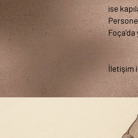
ise kapı
Personel
Foça'da 
İletişim 