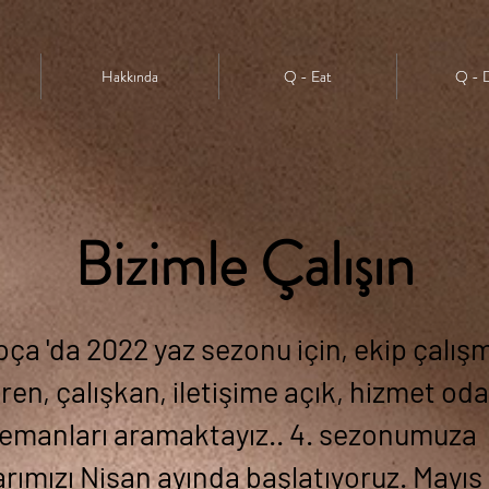
Hakkında
Hakkında
Q - Eat
Q - Eat
Q - 
Q - 
Bizimle Çalışın
Foça 'da 2022 yaz sezonu için, ekip çalı
en, çalışkan, iletişime açık, hizmet oda
lemanları
aramaktayız.. 4. sezonumuza
larımızı Nisan ayında başlatıyoruz. Mayı