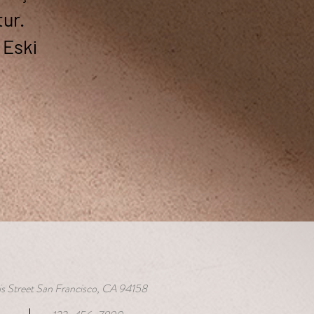
tur.
 Eski
s Street San Francisco, CA 94158