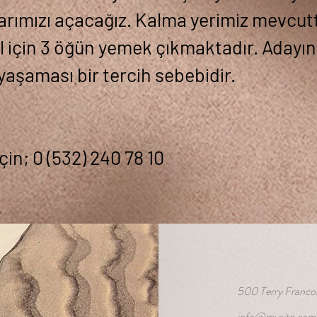
larımızı açacağız. Kalma yerimiz mevcut
 için 3 öğün yemek çıkmaktadır. Adayın
yaşaması bir tercih sebebidir.
için; 0 (532) 240 78 10
500 Terry Francoi
info@mysite.com