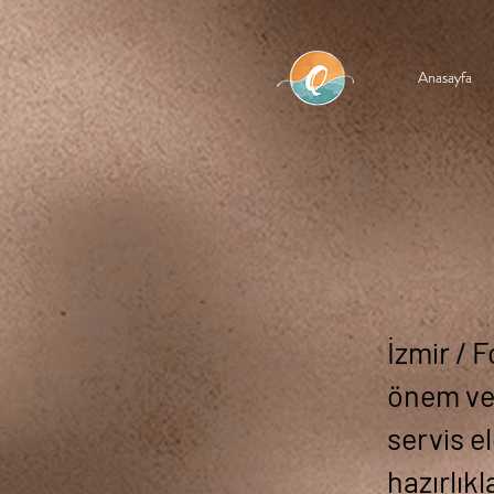
Anasayfa
Anasayfa
İzmir / 
önem ver
servis e
hazırlık