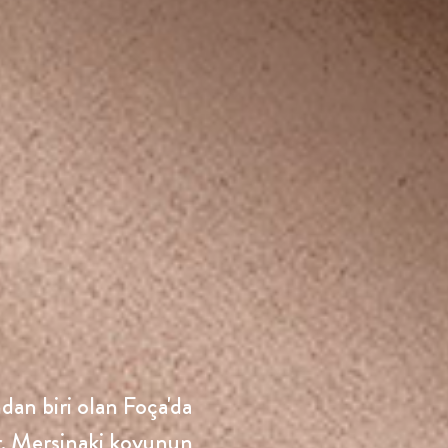
dan biri olan Foça'da
r. Mersinaki koyunun