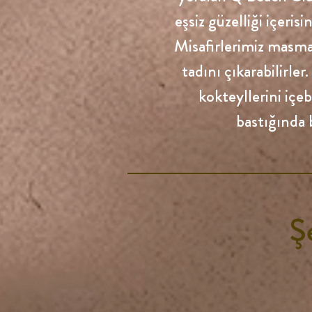
eşsiz güzelliği içeris
Misafirlerimiz masma
tadını çıkarabilirle
kokteyllerini içeb
bastığında 
Ş