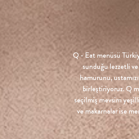
i
Q - Eat menüsü Türkiye
sunduğu lezzetli ve 
hamurunu, ustamızın 
birleştiriyoruz. Q 
seçilmiş mevsim yeşillik
ve makarnalar ise me