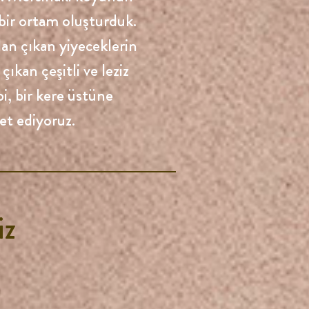
i bir ortam oluşturduk.
an çıkan yiyeceklerin
ıkan çeşitli ve leziz
bi, bir kere üstüne
et ediyoruz.
iz