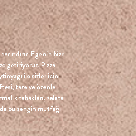
m."
arındırır. Ege'nin bize
ze getiriyoruz. Pizza
nyağı ile sizler için
tesi, taze ve özenle
ırmalık tabakları, salata
 de bu zengin mutfağı