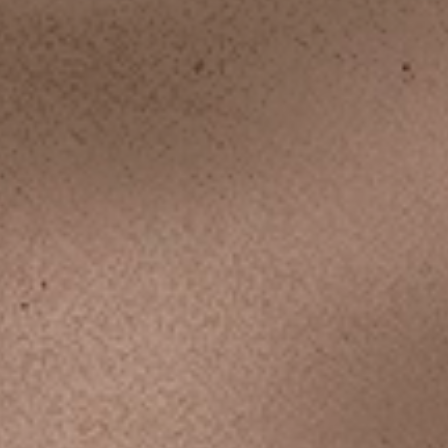
"
Güzel bir