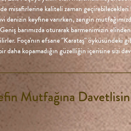
inde misafirlerine kaliteli zaman geçirebilecekler
vi denizin keyfine varırken, zengin mutfağımızd
r. Geniş barımızda oturarak barmenimizin elinden ç
ilirler. Foça'nın efsane "Karataş" öyküsündeki gi
bir daha kopamadığın güzelliğin içerisine sizi dav
efin Mutfağına Davetlisin