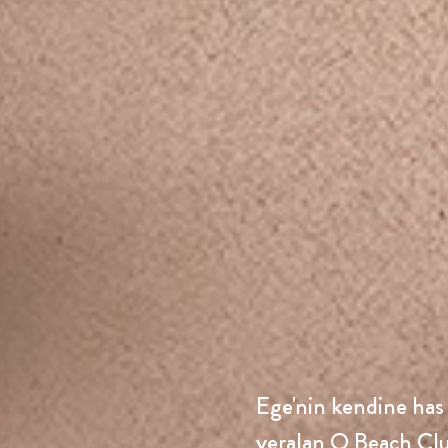
Ege'nin kendine has 
yeralan
Q Beach Club