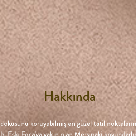
Hakkında
dokusunu koruyabilmiş en güzel tatil noktaların
, Eski Foça'ya yakın olan Mersinaki koyundadı