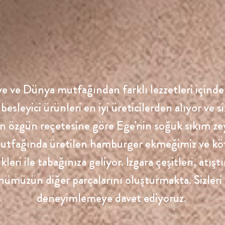
yi bir uyku çekebilen kimseyi tanımadı
Virginia Woolf
 ve Dünya mutfağından farklı lezzetleri içinde b
besleyici ürünleri en iyi üreticilerden alıyor ve si
özgün reçetesine göre Ege'nin soğuk sıkım zeyti
mutfağında üretilen hamburger ekmeğimiz ve köf
leri ile tabağınıza geliyor. Izgara çeşitleri, atışt
nümüzün diğer parçalarını oluşturmakta. Sizleri
deneyimlemeye davet ediyoruz.